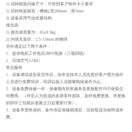
1) 试样框架内缘尺寸：可依照客户组件大小要求
2) 试样框架材质：槽钢≧宽100mm，厚3mm
3) 设备采用气动夹紧结构
撞击袋:
1) 撞击袋质量为：45±0.5kg
2) 内填充直径：2.5-3.0mm 的钢球
另外满足以下两个条件：
1、提供电机工作电压380V电源（三项四线)
2、压缩空气3-5KG
售后服务
1、设备调试或安装完毕后，由专业技术人员负责对客户需方操作
人员进行免费培训，培训以操人员能够熟练操作为止。
2、设备免费保修一年，保修期内所有服务及更换配件均不收取任
何费用。（对非人为造成的各类零件损坏，及时免费更换。所更换
的部件三包期从更换之日起重新计算）。
3、设备享受终身的，备件供应保修期满后，仅收取适当材料成本
费。