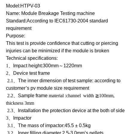
Model:HTPV-03
Name: Module Breakage Testing machine
Standard:
According to IEC61730-2004 standard
requirement
Purpose:
This test is provide confidence that cutting or piercing
injuries can be minimized if the module is broken
Technical specifications:
1
、
Impact height:300mm
～
1220mm
2
、
Device test frame
2.1
、
The inner dimension of test sample: according to
customer’s pv module size requirement
2.2
、
Sample frame
material :channel width
≧
100mm,
thickness 3mm
2.3
、
Installation the protection device at the both of side
3
、
Impactor
3.1
、
The mass of impactor:
45.5 ± 0.5kg
3.2
、
Inner filling diameter
2.5-3.0mm
’s pellets