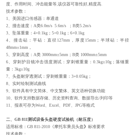
度、作用时间、冲击能量等,该仪器可靠性好,精度高.
技术参数：
1、美国进口传感器：单通道
2、撞击速度：A类6.0m/s 5.6m/s ；B类5.2m/s
3、坠落重量：4+0.1kg；5+0.1kg；6+0.1kg
4、撞击砧：平砧：直径127mm，厚度15mm；半球砧：半径
48mm±1mm，
5、穿刺高度：A类 3000mm±5mm；B类 1000mm±5mm
6、穿刺护目镜冲击强度测试：穿刺锥重量：0.3kg±10g；落锤重
量：3kg±10g
7、头盔耐穿透测试：穿刺锥重量：3+0.05kg；
8、实时绘制测试曲线
9、软件具有中文简体、中文繁体、英文语种切换功能
10、软件支持数据存储、历史资料查询、数据导出/列印等
11、报表可存为Word、Excel、PDF、JPG等格式
二、
GB 811测试设备
头盔硬度试验机（耐压度）
适用标准：GB 811-2010《摩托车乘员头盔
》
标准要求
技术参数：