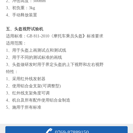
2、冲击高度：500mm
3、初负重：3kg
4、手动释放装置
五、
头盔视野试验机
适用标准：GB 811-2010《摩托车乘员头盔
》
标准要求
适用范围：
1、用于头盔上画测试点和测试线
2、用于不同的测试标准的画线
3、头盔做研发时用于界定头盔的上下视野和左右视野
特性：
1、采用红外线发射器
2、使用铝合金支架(可调整型)
3、红外线支架角度可调
4、机台及所有配件使用铝合金制造
5、施用于所有标准
0769-87889150