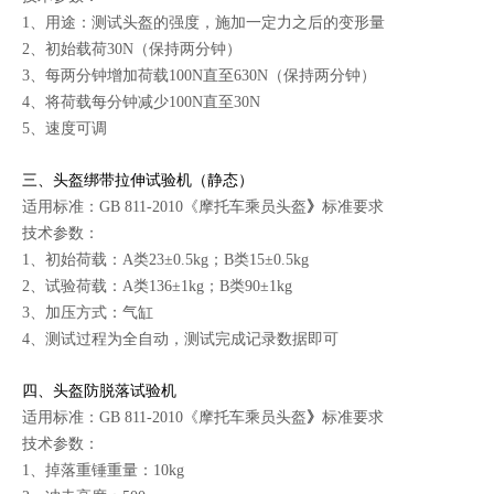
1、用途：测试头盔的强度，施加一定力之后的变形量
2、初始载荷30N（保持两分钟）
3、每两分钟增加荷载100N直至630N（保持两分钟）
4、将荷载每分钟减少100N直至30N
5、速度可调
三、
头盔绑带拉伸试验机（静态）
适用标准：GB 811-2010《摩托车乘员头盔
》
标准要求
技术参数：
1、初始荷载：A类23±0.5kg；B类15±0.5kg
2、试验荷载：A类136±1kg；B类90±1kg
3、加压方式：气缸
4、测试过程为全自动，测试完成记录数据即可
四、
头盔防脱落试验机
适用标准：GB 811-2010《摩托车乘员头盔
》
标准要求
技术参数：
1、掉落重锤重量：10kg