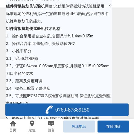
组件背板抗划伤试验机
用途:光伏组件背板划伤试验机是用一个
标准规定的锋利物,以一定的速度划过组件表面,然后评判组件
抗锋利物划伤的能力。
组件背板抗划伤试验机
技术规格:
1、操作台采用铝合金材质,台面尺寸约1.4m×0.65m
2、操作台含牵引滑轮,牵引头移动位方便
3、小推车部分:
3.1、采用碳钢锯条
3.2、保证0.64mm±0.05mm厚度要求,并满足0.115±0.025mm
刀口半径的要求
3.3、距离及角度可调
3.4、锯条上配置了砝码盒
3.5、可按照IEC61730-2标准要求调整砝码,保证测试点受到重
力8.9N±0.5N
0769-87889150
4、采用电机恒速牵引,速度连续可调,牵引方向可调
5、能保证切割车以(150±30)mm/s的速度划过组件表面
热线电话
在线询价
首页
定位
留言