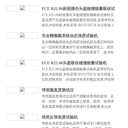
ECE R22.06斜面撞击头盔碰撞能量吸收试
ECE R22.06斜面撞击头盔碰撞能量吸收试验机仪
验机
器适用于头盔吸收碰撞能量性能试验,是用评判头
盔抗冲击性能.本机采用 HOTOTECH 自主研发上
位机控制系统，自动提升夹具到预定高度,并实时
显示高度...
安全帽佩戴系统动态强度试验机
安全帽佩戴系统动态强度试验机是在规定时间内
以一定的初负重施加于安全帽佩戴系统上，然后
再以一定重量的砝码从一定的高度落下，使冲击
力同样施加于佩戴系统上，从而评判佩戴系统的
抗拉伸性能。
ECE R22.06头盔吸收碰撞能量试验机
ECE R22.06头盔吸收碰撞能量试验机是用评判头
盔抗冲击性能.本机采用 HOTOTECH 自主研发上
位机控制系统，自动提升夹具到预定高度,并实时
显示高度,并在操作界面上实时显示加速度 Peak
值...
球类圆真度测试仪
球类圆真度测试仪适用于测量体育用的篮球、足
球、排球、手球外缘圆度之精度。原理：使用球
类真圆度测量试验机对球进行立体检测,多点采
样:8片型球32点,18片型球40点,32片型球30点.采样
的数据由PLC...
球类反弹高度试验机
球类反弹高度试验机适用于测试专门测试篮球、