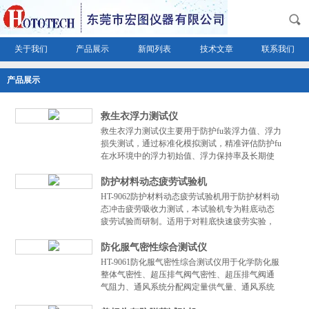
关于我们
产品展示
新闻列表
技术文章
联系我们
产品展示
救生衣浮力测试仪
救生衣浮力测试仪主要用于防护fu装浮力值、浮力
损失测试，通过标准化模拟测试，精准评估防护fu
在水环境中的浮力初始值、浮力保持率及长期使
用稳定性，为防护fu的安全性能验证、质量管控及
产品研发提供科学量化...
防护材料动态疲劳试验机
HT-9062防护材料动态疲劳试验机用于防护材料动
态冲击疲劳吸收力测试，本试验机专为鞋底动态
疲劳试验而研制。适用于对鞋底快速疲劳实验，
即可用力来控制加载过程，也可以用鞋底变形来
设置加载工程，测试方法设...
防化服气密性综合测试仪
HT-9061防化服气密性综合测试仪用于化学防化服
整体气密性、超压排气阀气密性、超压排气阀通
气阻力、通风系统分配阀定量供气量、通风系统
分配阀手控最大供气量及GB 24539整体气密性等