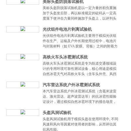
测试。
美标头盔防脱落试验机
美标头盔防脱落试验机是以一定力量的初负重施
加于头盔发后部，再以标准规定的砝码从一定高
度落下使冲击力量同样施加于头盔上，以评判头
盔的佩戴稳定性能。
光伏组件电池片剥离试验机
光伏组件电池片剥离试验机主要用于模拟光伏组
件在生产、运输及户外长期使用过程中，电池片
与封装材料（如 EVA 胶膜、背板）之间的附着力
可靠性。
高铁火车头冰雹测试系统
高铁火车头冰雹测试系统是专为轨道交通领域设
计的专用环境可靠性测试设备，核心用途是模拟
自然冰雹天气对高铁火车头（含车头外壳、风挡
玻璃、雷达罩、受电弓等关键部件）的撞击作
用，通过精准复现不同强度、尺寸、密...
汽车雷达系统户外冰雹测试系统
本汽车雷达系统户外冰雹测试系统（含毫米波雷
达、激光雷达、超声波雷达等）的抗冰雹性能验
证设计，通过模拟自然冰雹环境下的撞击场景，
考核雷达传感器外壳强度、光学窗口耐受性、内
部电路稳定性及信号传输可靠性，为...
头盔风洞试验机
头盔风洞试验机用于模拟头盔在使用环境中, 不同
风速和风向等因素对使用者的影响，从而评估其
抗风性能。